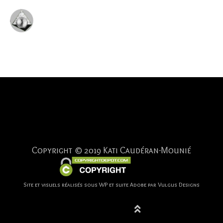
Aller
Men
Paroles picturales
au
L’artiste
princ
contenu
Copyright © 2019 Kati Caudéran-Mounié
Site et visuels réalisés sous WP et suite Adobe par Vulgus Designs