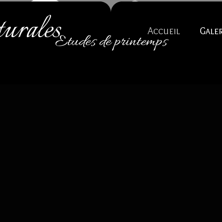
turales
Accueil
Galer
Etudes de printemps