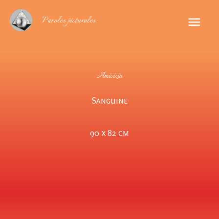
Aller
Men
Paroles picturales
au
princ
contenu
Amicizia
Sanguine
90 x 82 cm